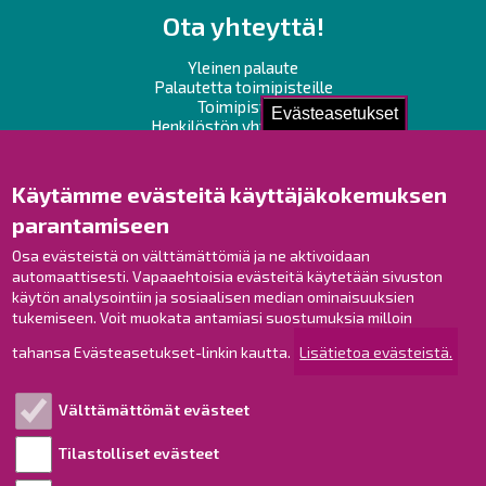
Ota yhteyttä!
Yleinen palaute
Palautetta toimipisteille
Toimipisteet
Evästeasetukset
Henkilöstön yhteystiedot
Opaskartta
Käytämme evästeitä käyttäjäkokemuksen
Raahe Facebookissa
parantamiseen
Raahe Instagramissa
Osa evästeistä on välttämättömiä ja ne aktivoidaan
Raahe LinkedInissä
automaattisesti. Vapaaehtoisia evästeitä käytetään sivuston
Raahe YouTubessa
käytön analysointiin ja sosiaalisen median ominaisuuksien
tukemiseen. Voit muokata antamiasi suostumuksia milloin
tahansa Evästeasetukset-linkin kautta.
Lisätietoa evästeistä.
Tutustu!
Välttämättömät evästeet
Esityslistat ja pöytäkirjat
Viranhaltijapäätökset
Tilastolliset evästeet
Kuulutukset