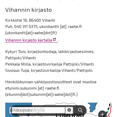
Vihannin kirjasto
Kirkkotie 16, 86400 Vihanti
Puh. 040 311 0375,
ukonkantti
[at]
raahe.fi
(ukonkantti[at]raahe[dot]fi)
Vihannin kirjasto kartalla
.
Kykyri Toni, kirjastonhoitaja, lähikirjastoesimies
Pattijoki/Vihanti
Pekkala Milla, kirjastovirkailija Pattijoki/Vihanti
Sivosuo Tuija, kirjastovirkailija Vihanti/Pattijoki.
Henkilökunnan sähköpostiosoitteet ovat muotoa
etunimi.sukunimi
[at]
raahe.fi
(etunimi[dot]sukunimi[at]raahe[dot]fi.)