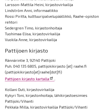
Larsson-Mattila Heini, kirjastovirkailija
Lindström Anni, informaatikko
Rossi Piritta, kulttuuripalvelupäällikkö, Raahe-opiston
rehtori
Sedergren Timo, kirjastonhoitaja
Tuohimaa Elisa, kirjastovirkailija
Vuokila Anne, kirjastovirkailija
Pattijoen kirjasto
Rännärintie 3, 92140 Pattijoki
Puh. 040 135 6805,
pattijokikirjasto
[at]
raahe.fi
(pattijokikirjasto[at]raahe[dot]fi)
Pattijoen kirjasto kartalla
.
Kollani Outi, kirjastovirkailija
Kykyri Toni, kirjastonhoitaja, lähikirjastoesimies
Pattijoki/Vihanti
Pekkala Milla, kirjastovirkailija Pattijoki/Vihanti