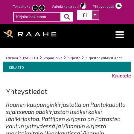
Hyppää
Tekstikoko
Vaihda kontrasti
Yhteystiedot
Pienennä
Suurenna
pääsisältöön
FI
Listaa lisätoiminno
tekstin
tekstin
kokoa
kokoa
Breadcrumbs
You
Etusivu
PALVELUT
Vapaa-aika
Kirjasto
Kirjaston yhteystiedot
Breadcrumbs
are
You
KIRJASTO
here:
are
Kuuntele
here:
Yhteystiedot
Raahen kaupunginkirjastolla on Rantakadulla
sijaitsevan pääkirjaston lisäksi kaksi
lähikirjastoa. Pattijoen kirjasto on Pattasten
koulun yhteydessä ja Vihannin kirjasto
monitoimitalo Ukonkantissa Vihannin