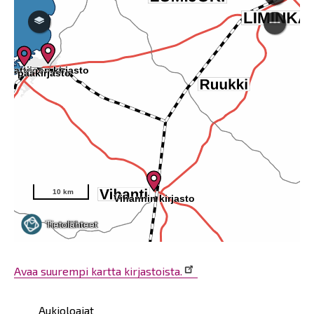
Avaa suurempi kartta kirjastoista.
Päävalikko
Aukioloajat