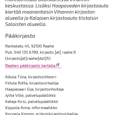
keskustassa. Lisäksi Haapaveden kirjastoauto
kiertää maanantaisin Vihannin kirjaston
alueella ja Kalajoen kirjastoauto tiistaisin
Saloisten alueella.
Pääkirjasto
Rantakatu 45, 92100 Raahe
Puh. 040 135 6799,
kirjasto
[at]
raahe.fi
(kirjasto[at]raahe[dot]fi)
Raahen pääkirjasto kartalla
.
Alkula Tiina, kirjastosihteeri
Fetula Riitta, kirjastovirkailija
Haapasaari Eija, kirjastonhoitaja
Jylhä Ville, palvelupäällikkö
Kataja Kirsi, palvelupäällikkö
Kippola Anna, informaatikko
Korpela Kimmo, erikoiskirjastovirkailija