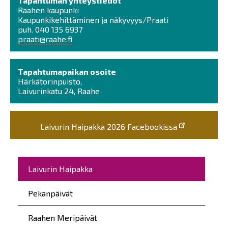
Tapahtuman yhteystiedot
Raahen kaupunki
Kaupunkikehittäminen ja näkyvyys/Praati
puh.
040 135 6937
praati@raahe.fi
Tapahtumapaikan osoite
Härkätorinpuisto,
Laivurinkatu 24, Raahe
Laivurin Haipakka 2026 Facebookissa
Päävalikko
Laivurin Haipakka
Pekanpäivät
Raahen Meripäivät