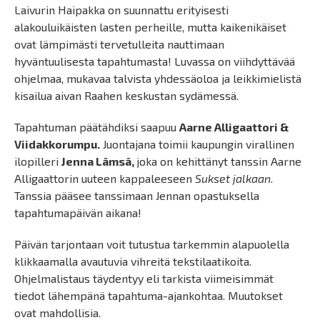
Laivurin Haipakka on suunnattu erityisesti
alakouluikäisten lasten perheille, mutta kaikenikäiset
ovat lämpimästi tervetulleita nauttimaan
hyväntuulisesta tapahtumasta! Luvassa on viihdyttävää
ohjelmaa, mukavaa talvista yhdessäoloa ja leikkimielistä
kisailua aivan Raahen keskustan sydämessä.
Tapahtuman päätähdiksi saapuu
Aarne Alligaattori &
Viidakkorumpu.
Juontajana toimii kaupungin virallinen
ilopilleri
Jenna Lämsä,
joka on kehittänyt tanssin Aarne
Alligaattorin uuteen kappaleeseen
Sukset jalkaan
.
Tanssia pääsee tanssimaan Jennan opastuksella
tapahtumapäivän aikana!
Päivän tarjontaan voit tutustua tarkemmin alapuolella
klikkaamalla avautuvia vihreitä tekstilaatikoita.
Ohjelmalistaus täydentyy eli tarkista viimeisimmät
tiedot lähempänä tapahtuma-ajankohtaa. Muutokset
ovat mahdollisia.