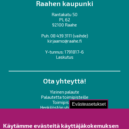
Raahen kaupunki
Rantakatu 50
PL 62
92100 Raahe
Puh.
08 439 3111
(vaihde)
kirjaamo@raahe.fi
Y-tunnus: 1791817-6
Laskutus
Ota yhteyttä!
Yleinen palaute
Palautetta toimipisteille
Toimipisteet
Evästeasetukset
Henkilöstön yhteystiedot
Opaskartta
Käytämme evästeitä käyttäjäkokemuksen
Raahe Facebookissa