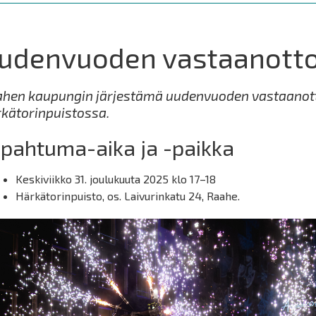
udenvuoden vastaanott
hen kaupungin järjestämä uudenvuoden vastaanot
kätorinpuistossa.
pahtuma-aika ja -paikka
Keskiviikko 31. joulukuuta 2025 klo 17–18
Härkätorinpuisto, os. Laivurinkatu 24, Raahe.