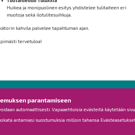
Tulitaideduo Tuluxxia
Huikea ja monipuolinen esitys yhdistelee tulitaiteen eri
muotoja sekä ilotulitesuihkuja.
ätorin kahvila palvelee tapahtuman ajan.
pimästi tervetuloa!
Ota yhteyttä!
Tut
kemuksen parantamiseen
voidaan automaattisesti. Vapaaehtoisia evästeitä käytetään sivu
Yleinen palaute
Esitysl
Palautetta toimipisteille
kata antamiasi suostumuksia milloin tahansa Evästeasetukset-
Viranh
Toimipisteet
Henkilöstön yhteystiedot
Kuulut
Opaskartta