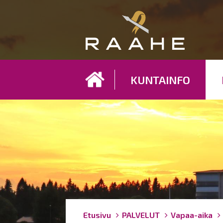
Koh
KUNTAINFO
Breadcrumbs
You
Etusivu
PALVELUT
Vapaa-aika