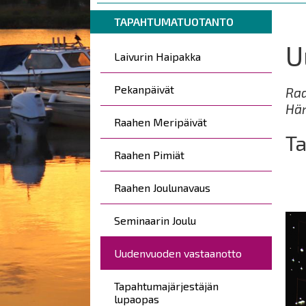
are
Breadcrumbs
You
here:
TAPAHTUMATUOTANTO
are
U
Päävalikko
here:
Laivurin Haipakka
Pekanpäivät
Raa
Här
Raahen Meripäivät
Ta
Raahen Pimiät
Raahen Joulunavaus
Seminaarin Joulu
Uudenvuoden vastaanotto
Tapahtumajärjestäjän
lupaopas