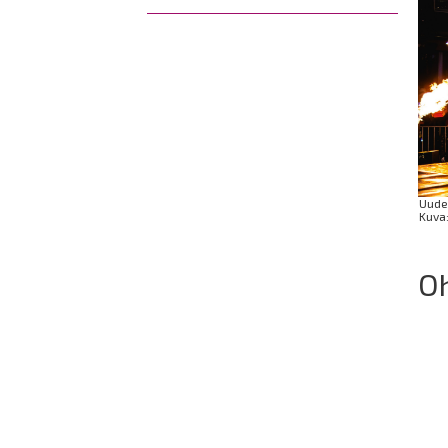
Uuden
Kuva:
O