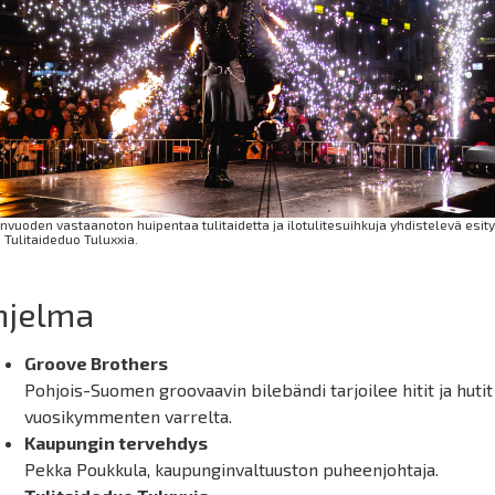
vuoden vastaanoton huipentaa tulitaidetta ja ilotulitesuihkuja yhdistelevä esity
 Tulitaideduo Tuluxxia.
hjelma
Groove Brothers
Pohjois-Suomen groovaavin bilebändi tarjoilee hitit ja hutit
vuosikymmenten varrelta.
Kaupungin tervehdys
Pekka Poukkula, kaupunginvaltuuston puheenjohtaja.