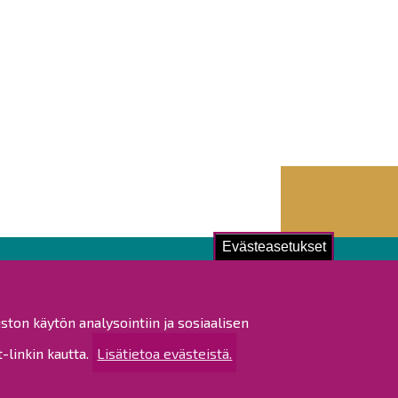
Evästeasetukset
ustu!
ston käytön analysointiin ja sosiaalisen
istat ja pöytäkirjat
linkin kautta.
Lisätietoa evästeistä.
altijapäätökset
ukset