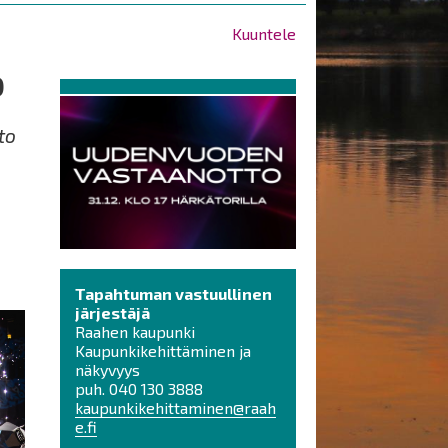
Kuuntele
o
to
Tapahtuman vastuullinen
järjestäjä
Raahen kaupunki
Kaupunkikehittäminen ja
näkyvyys
puh. 040 130 3888
kaupunkikehittaminen@raah
e.fi