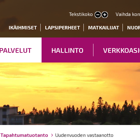
Hyppää
pääsisältöön
Tekstikoko
Vaihda kon
Pienennä tekstin kokoa
Suurenna tekstin kokoa
deryhmät
IKÄIHMISET
LAPSIPERHEET
MATKAILIJAT
NUO
PALVELUT
HALLINTO
VERKKOASI
Tapahtumatuotanto
Uudenvuoden vastaanotto