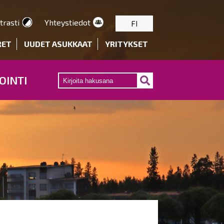
trasti
Yhteystiedot
FI
RET
UUDET ASUKKAAT
YRITYKSET
OINTI