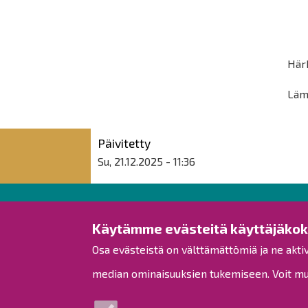
Härk
Läm
Päivitetty
Su, 21.12.2025 - 11:36
Raahen kaupunki
Käytämme evästeitä käyttäjäko
Osa evästeistä on välttämättömiä ja ne akti
Rantakatu 50
PL 62
median ominaisuuksien tukemiseen. Voit muo
92100 Raahe
Puh.
08 439 3111
(vaihde)