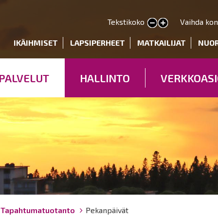
Hyppää
pääsisältöön
Tekstikoko
Vaihda kon
Pienennä tekstin kokoa
Suurenna tekstin kokoa
deryhmät
IKÄIHMISET
LAPSIPERHEET
MATKAILIJAT
NUO
PALVELUT
HALLINTO
VERKKOASI
Tapahtumatuotanto
Pekanpäivät