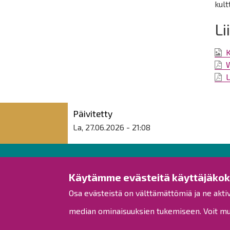
kult
Li
L
Päivitetty
La, 27.06.2026 - 21:08
Raahen kaupunki
Käytämme evästeitä käyttäjäko
Osa evästeistä on välttämättömiä ja ne akti
Rantakatu 50
PL 62
median ominaisuuksien tukemiseen. Voit muo
92100 Raahe