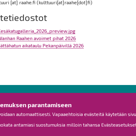
tuuri
[at]
raahe.fi
(kulttuuri[at]raahe[dot]fi)
itetiedostot
Kesäkatugalleria_2026_preview.jpg
Wanhan Raahen avoimet pihat 2026
ättähatun aikataulu Pekanpäivillä 2026
Ota yhteyttä!
Tut
kemuksen parantamiseen
voidaan automaattisesti. Vapaaehtoisia evästeitä käytetään sivu
Yleinen palaute
Esitysl
Palautetta toimipisteille
kata antamiasi suostumuksia milloin tahansa Evästeasetukset-
Viranh
Toimipisteet
Henkilöstön yhteystiedot
Kuulut