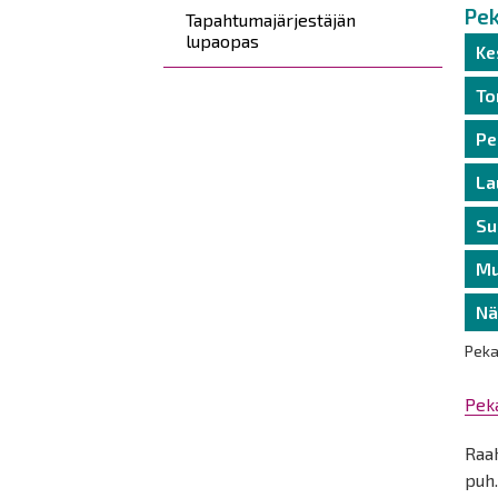
Pek
Tapahtumajärjestäjän
lupaopas
Ke
To
Pe
La
Su
Mu
Nä
Peka
Pek
Raa
puh