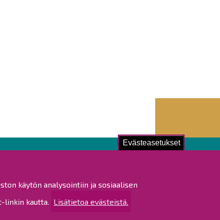
Evästeasetukset
ustu!
ston käytön analysointiin ja sosiaalisen
istat ja pöytäkirjat
linkin kautta.
Lisätietoa evästeistä.
altijapäätökset
ukset