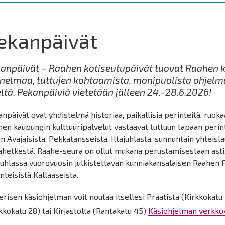
ekanpäivät
anpäivät – Raahen kotiseutupäivät tuovat Raahen 
nelmaa, tuttujen kohtaamista, monipuolista ohjelma
ltä. Pekanpäiviä vietetään jälleen 24.-28.6.2026!
npäivät ovat yhdistelmä historiaa, paikallisia perinteitä, ruokaa,
en kaupungin kulttuuripalvelut vastaavat tuttuun tapaan perin
n Avajaisista, Pekkatansseista, Iltajuhlasta, sunnuntain yhteisl
lahetkestä. Raahe-seura on ollut mukana perustamisestaan ast
uhlassa vuorovuosin julkistettavan kunniakansalaisen Raahen F
nteisistä Kallaaseista.
risen käsiohjelman voit noutaa itsellesi Praatista (Kirkkokat
kkokatu 28) tai Kirjastolta (Rantakatu 45)
Käsiohjelman verkko