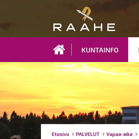
Koh
KUNTAINFO
Breadcrumbs
You
Etusivu
PALVELUT
Vapaa-aika