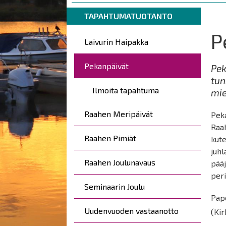
are
Breadcrumbs
You
here:
TAPAHTUMATUOTANTO
are
P
Päävalikko
here:
Laivurin Haipakka
Pekanpäivät
Pek
tun
Ilmoita tapahtuma
mie
Raahen Meripäivät
Peka
Raah
Raahen Pimiät
kute
juh
Raahen Joulunavaus
pääj
peri
Seminaarin Joulu
Pape
Uudenvuoden vastaanotto
(Kir