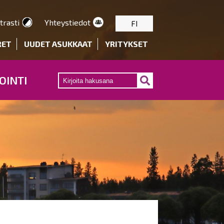
trasti
Yhteystiedot
FI
RET
UUDET ASUKKAAT
YRITYKSET
OINTI