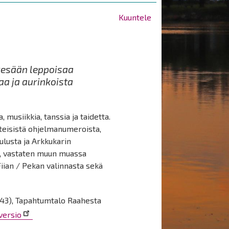
Kuuntele
kesään leppoisaa
a ja aurinkoista
 musiikkia, tanssia ja taidetta.
teisistä ohjelmanumeroista,
aulusta ja Arkkukarin
i, vastaten muun muassa
iian / Pekan valinnasta sekä
u 43), Tapahtumtalo Raahesta
versio