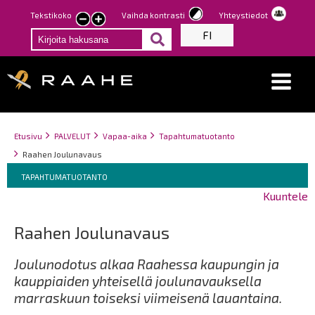
Hyppää
Tekstikoko
Vaihda kontrasti
Yhteystiedot
Pienennä
Suurenna
pääsisältöön
FI
tekstin
tekstin
kokoa
kokoa
Breadcrumbs
You
Etusivu
PALVELUT
Vapaa-aika
Tapahtumatuotanto
are
Raahen Joulunavaus
here:
Breadcrumbs
You
TAPAHTUMATUOTANTO
are
Kuuntele
here:
Raahen Joulunavaus
Joulunodotus alkaa Raahessa kaupungin ja
kauppiaiden yhteisellä joulunavauksella
marraskuun toiseksi viimeisenä lauantaina.