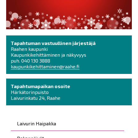
Tapahtuman vastuullinen järjestäjä
Raahen kaupunki
Kaupunkikehittäminen ja näkyvyys
puh. 040 130 3888
kaupunkikehittaminen@raahe.fi
Tapahtumapaikan osoite
Härkätorinpuisto
Laivurinkatu 24, Raahe
Päävalikko
Laivurin Haipakka