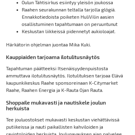
Oulun Tähtisirkus esiintyy yleisön joukossa
Raahen seurakunnan teltalla tarjolla glögiä.
Ennakkotiedoista poiketen HuliVilin aasien
osallistuminen tapahtumaan on peruuntunut
Keskustan liikkeissä pidennetyt aukioloajat.
Härkätorin ohjelman juontaa Mika Kuki.
Kauppiaiden tarjoama ilotulitusnäytös
Tapahtuman päätteeksi Itsenäisyydenpuistosta
ammuttava ilotulitusnäytös. Ilotulituksen tarjoaa Elävä
kaupunkikeskus Raahe sponsoreinaan K-Citymarket
Raahe, Raahen Energia ja K-Rauta Ojan Rauta.
Shoppaile mukavasti ja nautiskele joulun
herkuista
Tee jouluostokset mukavasti keskustan viehättävissä
putiikeissa ja nauti paikallisten kahviloiden ja
ravintoloiden herkuista. Joulunavauksen ajan palvelee