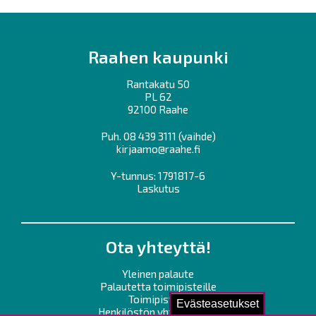
Raahen kaupunki
Rantakatu 50
PL 62
92100 Raahe
Puh.
08 439 3111
(vaihde)
kirjaamo@raahe.fi
Y-tunnus: 1791817-6
Laskutus
Ota yhteyttä!
Yleinen palaute
Palautetta toimipisteille
Toimipisteet
Evästeasetukset
Henkilöstön yhteystiedot