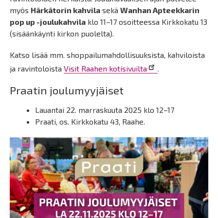
myös
Härkätorin kahvila
sekä
Wanhan Apteekkarin
pop up -joulukahvila
klo 11–17 osoitteessa Kirkkokatu 13
(sisäänkäynti kirkon puolelta).
Katso lisää mm. shoppailumahdollisuuksista, kahviloista
ja ravintoloista
Visit Raahen kotisivuilta
.
Praatin joulumyyjäiset
Lauantai 22. marraskuuta 2025 klo 12–17
Praati, os. Kirkkokatu 43, Raahe.