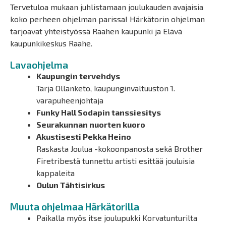
Tervetuloa mukaan juhlistamaan joulukauden avajaisia
koko perheen ohjelman parissa! Härkätorin ohjelman
tarjoavat yhteistyössä Raahen kaupunki ja Elävä
kaupunkikeskus Raahe.
Lavaohjelma
Kaupungin tervehdys
Tarja Ollanketo, kaupunginvaltuuston 1.
varapuheenjohtaja
Funky Hall Sodapin tanssiesitys
Seurakunnan nuorten kuoro
Akustisesti Pekka Heino
Raskasta Joulua -kokoonpanosta sekä Brother
Firetribestä tunnettu artisti esittää jouluisia
kappaleita
Oulun Tähtisirkus
Muuta ohjelmaa Härkätorilla
Paikalla myös itse joulupukki Korvatunturilta