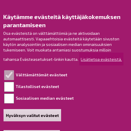
Opaskartta
Käytämme evästeitä käyttäjäkokemuksen
Raahe Facebookissa
parantamiseen
Raahe Instagramissa
Raahe LinkedInissä
Osa evästeistä on välttämättömiä ja ne aktivoidaan
automaattisesti. Vapaaehtoisia evästeitä käytetään sivuston
Raahe YouTubessa
käytön analysointiin ja sosiaalisen median ominaisuuksien
tukemiseen. Voit muokata antamiasi suostumuksia milloin
tahansa Evästeasetukset-linkin kautta.
Lisätietoa evästeistä.
Tutustu!
Välttämättömät evästeet
Esityslistat ja pöytäkirjat
Viranhaltijapäätökset
Tilastolliset evästeet
Kuulutukset
Sosiaalisen median evästeet
Henkilötietojen käsittely
Saavutettavuusseloste
Hyväksyn valitut evästeet
Sivukartta
Tietoa sivustosta