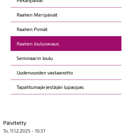
Pekanpäivät
Raahen Meripäivät
Raahen Pimiät
Raahen Joulunavaus
Seminaarin Joulu
Uudenvuoden vastaanotto
Tapahtumajärjestäjän lupaopas
Päivitetty
To, 11.12.2025 - 10:37