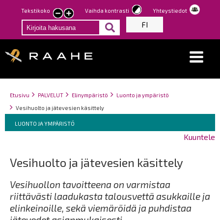
Hyppää
Tekstikoko
Vaihda kontrasti
Yhteystiedot
Pienennä
Suurenna
pääsisältöön
FI
tekstin
tekstin
kokoa
kokoa
Breadcrumbs
You
Etusivu
PALVELUT
Elinympäristö
Luonto ja ympäristö
are
Vesihuolto ja jätevesien käsittely
here:
Breadcrumbs
You
LUONTO JA YMPÄRISTÖ
are
Kuuntele
here:
Vesihuolto ja jätevesien käsittely
Vesihuollon tavoitteena on varmistaa
riittävästi laadukasta talousvettä asukkaille ja
elinkeinoille, sekä viemäröidä ja puhdistaa
jätevedet asianmukaisesti.