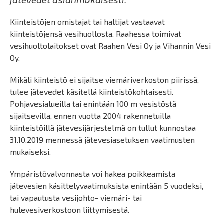
Kiinteistöjen omistajat tai haltijat vastaavat
kiinteistöjensä vesihuollosta. Raahessa toimivat
vesihuoltolaitokset ovat Raahen Vesi Oy ja Vihannin Vesi
Oy.
Mikäli kiinteistö ei sijaitse viemäriverkoston piirissä,
tulee jätevedet käsitellä kiinteistökohtaisesti.
Pohjavesialueilla tai enintään 100 m vesistöstä
sijaitsevilla, ennen vuotta 2004 rakennetuilla
kiinteistöillä jätevesijärjestelmä on tullut kunnostaa
31.10.2019 mennessä jätevesiasetuksen vaatimusten
mukaiseksi.
Ympäristövalvonnasta voi hakea poikkeamista
jätevesien käsittelyvaatimuksista enintään 5 vuodeksi,
tai vapautusta vesijohto- viemäri- tai
hulevesiverkostoon liittymisestä.