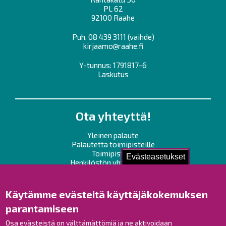
PL 62
92100 Raahe
Puh.
08 439 3111
(vaihde)
kirjaamo@raahe.fi
Y-tunnus: 1791817-6
Laskutus
Ota yhteyttä!
Yleinen palaute
Palautetta toimipisteille
Toimipisteet
Evästeasetukset
Henkilöstön yhteystiedot
Opaskartta
Käytämme evästeitä käyttäjäkokemuksen
Raahe Facebookissa
parantamiseen
Raahe Instagramissa
Osa evästeistä on välttämättömiä ja ne aktivoidaan
Raahe LinkedInissä