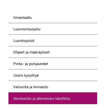
Päävalikko
Ilmanlaatu
Luonnonsuojelu
Luontopolut
Ohjeet ja määräykset
Pinta- ja pohjavedet
Usein kysyttyä
Valvonta ja hinnasto
Vesihuolto ja jätevesien käsittely