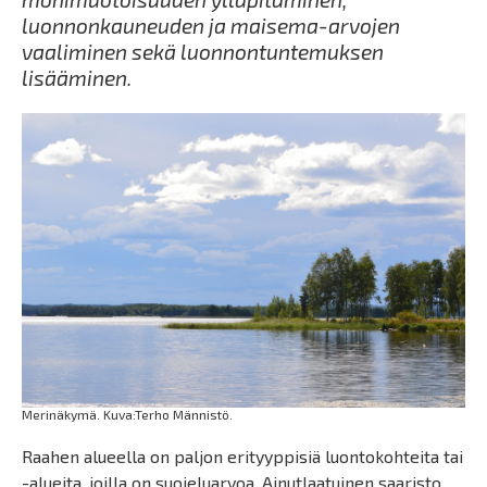
luonnonkauneuden ja maisema-arvojen
vaaliminen sekä luonnontuntemuksen
lisääminen.
Merinäkymä. Kuva:Terho Männistö.
Raahen alueella on paljon erityyppisiä luontokohteita tai
-alueita, joilla on suojeluarvoa. Ainutlaatuinen saaristo