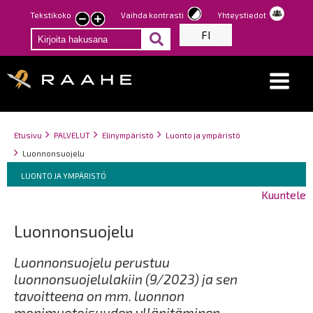
Hyppää
Tekstikoko
Vaihda kontrasti
Yhteystiedot
Pienennä
Suurenna
pääsisältöön
FI
tekstin
tekstin
kokoa
kokoa
Breadcrumbs
You
Etusivu
PALVELUT
Elinympäristö
Luonto ja ympäristö
are
Luonnonsuojelu
here:
Breadcrumbs
You
LUONTO JA YMPÄRISTÖ
are
Kuuntele
here:
Luonnonsuojelu
Luonnonsuojelu perustuu
luonnonsuojelulakiin (9/2023) ja sen
tavoitteena on mm. luonnon
monimuotoisuuden ylläpitäminen,