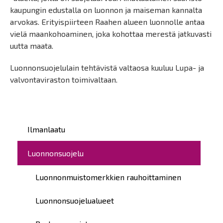
kaupungin edustalla on luonnon ja maiseman kannalta
arvokas. Erityispiirteen Raahen alueen luonnolle antaa
vielä maankohoaminen, joka kohottaa merestä jatkuvasti
uutta maata.
Luonnonsuojelulain tehtävistä valtaosa kuuluu Lupa- ja
valvontaviraston toimivaltaan.
Päävalikko
Ilmanlaatu
Luonnonsuojelu
Luonnonmuistomerkkien rauhoittaminen
Luonnonsuojelualueet