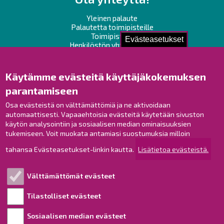
Yleinen palaute
Palautetta toimipisteille
Toimipisteet
Evästeasetukset
Henkilöstön yhteystiedot
Opaskartta
Käytämme evästeitä käyttäjäkokemuksen
Raahe Facebookissa
parantamiseen
Raahe Instagramissa
Osa evästeistä on välttämättömiä ja ne aktivoidaan
Raahe LinkedInissä
automaattisesti. Vapaaehtoisia evästeitä käytetään sivuston
Raahe YouTubessa
käytön analysointiin ja sosiaalisen median ominaisuuksien
tukemiseen. Voit muokata antamiasi suostumuksia milloin
tahansa Evästeasetukset-linkin kautta.
Lisätietoa evästeistä.
Tutustu!
Välttämättömät evästeet
Esityslistat ja pöytäkirjat
Viranhaltijapäätökset
Tilastolliset evästeet
Kuulutukset
Sosiaalisen median evästeet