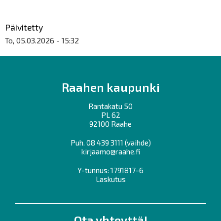
Päivitetty
To, 05.03.2026 - 15:32
Raahen kaupunki
Rantakatu 50
PL 62
92100 Raahe
Puh.
08 439 3111
(vaihde)
kirjaamo@raahe.fi
Y-tunnus: 1791817-6
Laskutus
Ota yhteyttä!