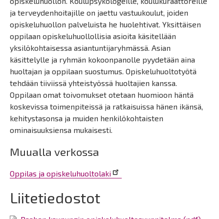
opiskeluhuollon. Koulupsykologeille, koulukuraattoreille
ja terveydenhoitajille on jaettu vastuukoulut, joiden
opiskeluhuollon palveluista he huolehtivat. Yksittäisen
oppilaan opiskeluhuollollisia asioita käsitellään
yksilökohtaisessa asiantuntijaryhmässä. Asian
käsittelylle ja ryhmän kokoonpanolle pyydetään aina
huoltajan ja oppilaan suostumus. Opiskeluhuoltotyötä
tehdään tiiviissä yhteistyössä huoltajien kanssa.
Oppilaan omat toivomukset otetaan huomioon häntä
koskevissa toimenpiteissä ja ratkaisuissa hänen ikänsä,
kehitystasonsa ja muiden henkilökohtaisten
ominaisuuksiensa mukaisesti.
Muualla verkossa
Oppilas ja opiskeluhuoltolaki
Liitetiedostot