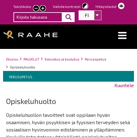
Hyppää
Tekstikoko
Vaihda kontrasti
Yhteystiedot
Pienennä
Suurenna
pääsisältöön
FI
Listaa lisätoiminno
tekstin
tekstin
kokoa
kokoa
Breadcrumbs
You
Etusivu
PALVELUT
Kasvatus ja koulutus
Perusopetus
are
Opiskeluhuolto
here:
Breadcrumbs
You
PERUSOPETUS
are
Kuuntele
here:
Opiskeluhuolto
Opiskeluhuollon tavoitteet ovat oppilaan hyvän
osaamisen, hyvän psyykkisen ja fyysisen terveyden sekä
sosiaalisen hyvinvoinnin edistäminen ja ylläpitäminen.
Kouluilla toteutetaan yhteisöllistä opiskeluhuoltoa