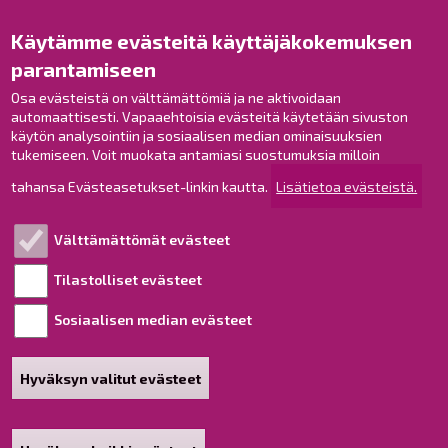
Opaskartta
Käytämme evästeitä käyttäjäkokemuksen
Raahe Facebookissa
parantamiseen
Raahe Instagramissa
Osa evästeistä on välttämättömiä ja ne aktivoidaan
Raahe LinkedInissä
automaattisesti. Vapaaehtoisia evästeitä käytetään sivuston
Raahe YouTubessa
käytön analysointiin ja sosiaalisen median ominaisuuksien
tukemiseen. Voit muokata antamiasi suostumuksia milloin
tahansa Evästeasetukset-linkin kautta.
Lisätietoa evästeistä.
Tutustu!
Välttämättömät evästeet
Esityslistat ja pöytäkirjat
Viranhaltijapäätökset
Tilastolliset evästeet
Kuulutukset
Sosiaalisen median evästeet
Henkilötietojen käsittely
Saavutettavuusseloste
Hyväksyn valitut evästeet
Sivukartta
Tietoa sivustosta