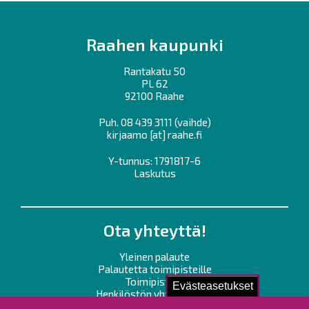
Raahen kaupunki
Rantakatu 50
PL 62
92100 Raahe
Puh.
08 439 3111
(vaihde)
kirjaamo
[at]
raahe.fi
Y-tunnus: 1791817-6
Laskutus
Ota yhteyttä!
Yleinen palaute
Palautetta toimipisteille
Toimipisteet
Evästeasetukset
Henkilöstön yhteystiedot