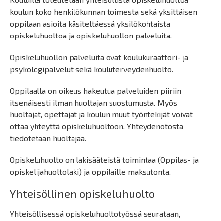
koulun koko henkilökunnan toimesta sekä yksittäisen
oppilaan asioita käsiteltäessä yksilökohtaista
opiskeluhuoltoa ja opiskeluhuollon palveluita.
Opiskeluhuollon palveluita ovat koulukuraattori- ja
psykologipalvelut sekä kouluterveydenhuolto.
Oppilaalla on oikeus hakeutua palveluiden piiriin
itsenäisesti ilman huoltajan suostumusta. Myös
huoltajat, opettajat ja koulun muut työntekijät voivat
ottaa yhteyttä opiskeluhuoltoon. Yhteydenotosta
tiedotetaan huoltajaa.
Opiskeluhuolto on lakisääteistä toimintaa (Oppilas- ja
opiskelijahuoltolaki) ja oppilaille maksutonta.
Yhteisöllinen opiskeluhuolto
Yhteisöllisessä opiskeluhuoltotyössä seurataan,