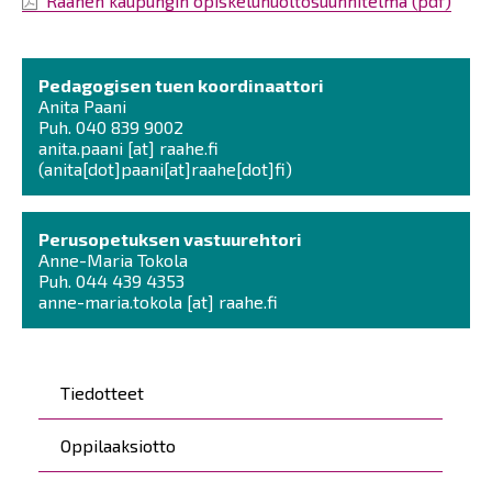
Raahen kaupungin opiskeluhuoltosuunnitelma (pdf)
Pedagogisen tuen koordinaattori
Anita Paani
Puh. 040 839 9002
anita.paani
[at]
raahe.fi
(anita[dot]paani[at]raahe[dot]fi)
Perusopetuksen vastuurehtori
Anne-Maria Tokola
Puh. 044 439 4353
anne-maria.tokola
[at]
raahe.fi
Päävalikko
Tiedotteet
Oppilaaksiotto