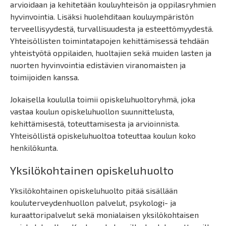
arvioidaan ja kehitetään kouluyhteisön ja oppilasryhmien
hyvinvointia. Lisäksi huolehditaan kouluympäristön
terveellisyydestä, turvallisuudesta ja esteettömyydestä.
Yhteisöllisten toimintatapojen kehittämisessä tehdään
yhteistyötä oppilaiden, huoltajien sekä muiden lasten ja
nuorten hyvinvointia edistävien viranomaisten ja
toimijoiden kanssa.
Jokaisella koululla toimii opiskeluhuoltoryhmä, joka
vastaa koulun opiskeluhuollon suunnittelusta,
kehittämisestä, toteuttamisesta ja arvioinnista.
Yhteisöllistä opiskeluhuoltoa toteuttaa koulun koko
henkilökunta.
Yksilökohtainen opiskeluhuolto
Yksilökohtainen opiskeluhuolto pitää sisällään
kouluterveydenhuollon palvelut, psykologi- ja
kuraattoripalvelut sekä monialaisen yksilökohtaisen