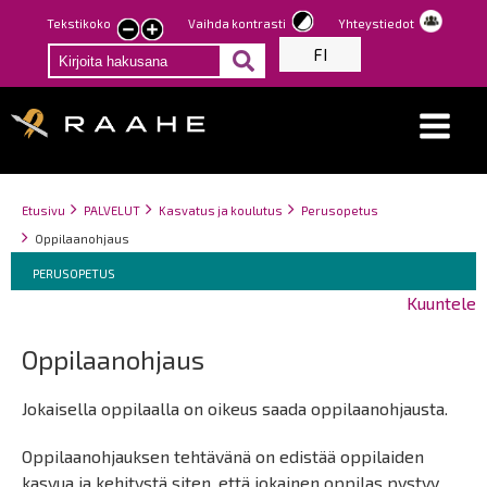
Hyppää
Tekstikoko
Vaihda kontrasti
Yhteystiedot
Pienennä
Suurenna
pääsisältöön
FI
tekstin
tekstin
kokoa
kokoa
Breadcrumbs
You
Etusivu
PALVELUT
Kasvatus ja koulutus
Perusopetus
are
Oppilaanohjaus
here:
Breadcrumbs
You
PERUSOPETUS
are
Kuuntele
here:
Oppilaanohjaus
Jokaisella oppilaalla on oikeus saada oppilaanohjausta.
Oppilaanohjauksen tehtävänä on edistää oppilaiden
kasvua ja kehitystä siten, että jokainen oppilas pystyy