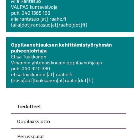
Aija Rantasuo
VALPAS kuntavalvoja
puh. 040 1365 168
aija.rantasuo
[at]
raahe.fi
(
aija[dot]rantasuo[at]raahe[dot]fi
)
Oppilaanohjauksen kehittämistyöryhmän
puheenjohtaja
Elisa Tuukkanen
Vihannin yhtenäiskoulun oppilaanohjaaja
puh. 040 3110 380
elisa.tuukkanen
[at]
raahe.fi
(
elisa[dot]tuukkanen[at]raahe[dot]fi
)
Päävalikko
Tiedotteet
Oppilaaksiotto
Peruskoulut