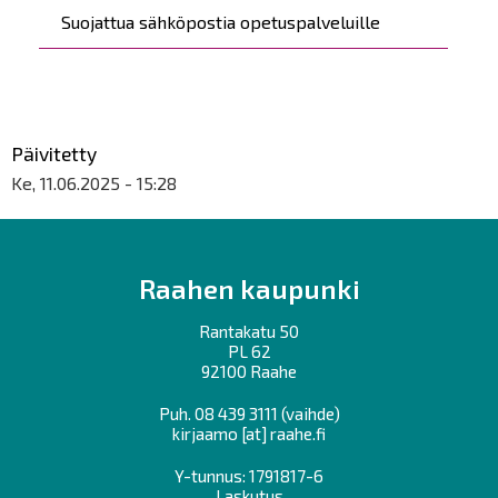
Suojattua sähköpostia opetuspalveluille
Päivitetty
Ke, 11.06.2025 - 15:28
Raahen kaupunki
Rantakatu 50
PL 62
92100 Raahe
Puh.
08 439 3111
(vaihde)
kirjaamo
[at]
raahe.fi
Y-tunnus: 1791817-6
Laskutus