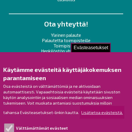
Ota yhteyttä!
Yleinen palaute
Palautetta toimipisteille
Toimipisteet
Evästeasetukset
Henkilöstön yhteystiedot
Opaskartta
Käytämme evästeitä käyttäjäkokemuksen
Raahe Facebookissa
parantamiseen
Raahe Instagramissa
Osa evästeistä on välttämättömiä ja ne aktivoidaan
Raahe LinkedInissä
automaattisesti. Vapaaehtoisia evästeitä käytetään sivuston
Raahe YouTubessa
käytön analysointiin ja sosiaalisen median ominaisuuksien
tukemiseen. Voit muokata antamiasi suostumuksia milloin
tahansa Evästeasetukset-linkin kautta.
Lisätietoa evästeistä.
Tutustu!
Välttämättömät evästeet
Esityslistat ja pöytäkirjat