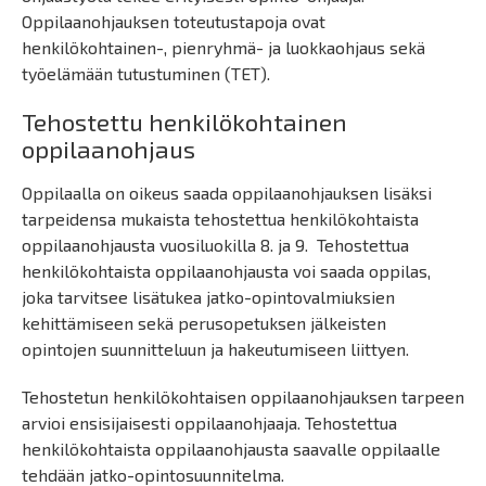
Oppilaanohjauksen toteutustapoja ovat
henkilökohtainen-, pienryhmä- ja luokkaohjaus sekä
työelämään tutustuminen (TET).
Tehostettu henkilökohtainen
oppilaanohjaus
Oppilaalla on oikeus saada oppilaanohjauksen lisäksi
tarpeidensa mukaista tehostettua henkilökohtaista
oppilaanohjausta vuosiluokilla 8. ja 9. Tehostettua
henkilökohtaista oppilaanohjausta voi saada oppilas,
joka tarvitsee lisätukea jatko-opintovalmiuksien
kehittämiseen sekä perusopetuksen jälkeisten
opintojen suunnitteluun ja hakeutumiseen liittyen.
Tehostetun henkilökohtaisen oppilaanohjauksen tarpeen
arvioi ensisijaisesti oppilaanohjaaja. Tehostettua
henkilökohtaista oppilaanohjausta saavalle oppilaalle
tehdään jatko-opintosuunnitelma.