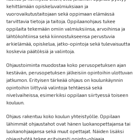
kehittämään opiskeluvalmiuksiaan ja
vuorovaikutustaitojaan sekä oppimaan elämässä
tarvittavia tietoja ja taitoja. Oppilaanohjaus tukee
oppilaita tekemään omiin valmiuksiinsa, arvoihinsa ja
lähtökohtiinsa sekä kiinnostukseensa perustuvia
arkielämää, opiskelua, jatko-opintoja sekä tulevaisuutta
koskevia päätöksiä ja valintoja.
Ohjaustoiminta muodostaa koko perusopetuksen ajan
kestävän, perusopetuksen jälkeisiin opintoihin ulottuvan
jatkumon. Erityisen tärkeää ohjaus on koulunkäynnin
opintoihin liittyviä valintoja tehtäessä sekä
nivelvaiheissa, esimerkiksi oppilaan siirtyessä toiseen
kouluun.
Ohjaus rakentuu koko koulun yhteistyölle. Oppilaan
lähimmät ohjaustahot ovat hänen luokanopettajansa tai
luokanohjaajansa sekä muut opettajat. Näiden lisäksi
ohjaustyötä tekee erityisesti opinto-ohjaaja.