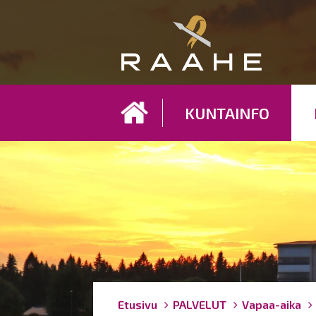
Koh
KUNTAINFO
Breadcrumbs
You
Etusivu
PALVELUT
Vapaa-aika