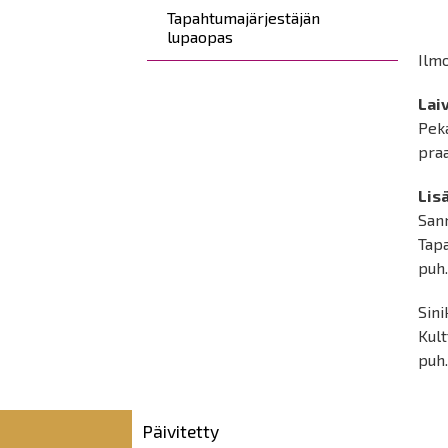
Tapahtumajärjestäjän
lupaopas
Ilmo
Lai
Peka
praa
Lisä
San
Tap
puh.
Sini
Kult
puh
Päivitetty