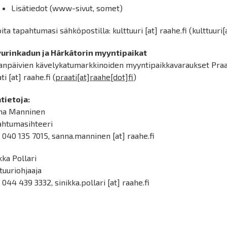
Lisätiedot (www-sivut, somet)
ita tapahtumasi sähköpostilla:
kulttuuri
[at]
raahe.fi
(kulttuuri[
vurinkadun ja Härkätorin myyntipaikat
npäivien kävelykatumarkkinoiden myyntipaikkavaraukset Praati
ti
[at]
raahe.fi
(
praati[at]raahe[dot]fi
)
tietoja:
na Manninen
ahtumasihteeri
 040 135 7015,
sanna.manninen
[at]
raahe.fi
kka Pollari
tuuriohjaaja
. 044 439 3332,
sinikka.pollari
[at]
raahe.fi