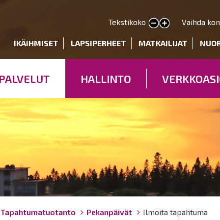
Hyppää
pääsisältöön
Tekstikoko
Vaihda kon
Pienennä tekstin kokoa
Suurenna tekstin kokoa
deryhmät
IKÄIHMISET
LAPSIPERHEET
MATKAILIJAT
NUO
PALVELUT
HALLINTO
VERKKOASI
Tapahtumatuotanto
Pekanpäivät
Ilmoita tapahtuma