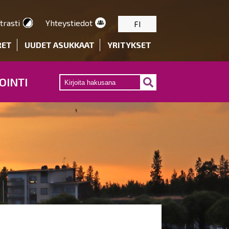
trasti
Yhteystiedot
FI
RET
UUDET ASUKKAAT
YRITYKSET
OINTI