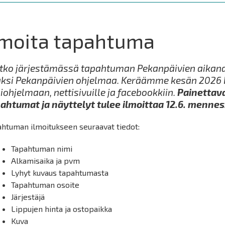
lmoita tapahtuma
tko järjestämässä tapahtuman Pekanpäivien aikana 
ksi Pekanpäivien ohjelmaa. Keräämme kesän 2026 
iohjelmaan, nettisivuille ja facebookkiin.
Painettav
ahtumat ja näyttelyt tulee ilmoittaa 12.6. mennes
ahtuman ilmoitukseen seuraavat tiedot:
Tapahtuman nimi
Alkamisaika ja pvm
Lyhyt kuvaus tapahtumasta
Tapahtuman osoite
Järjestäjä
Lippujen hinta ja ostopaikka
Kuva