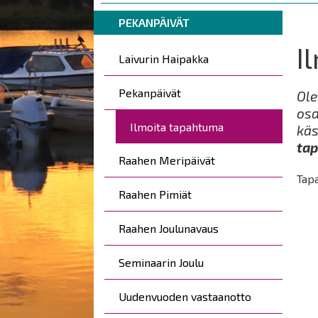
are
Breadcrumbs
You
here:
PEKANPÄIVÄT
are
I
Päävalikko
here:
Laivurin Haipakka
Pekanpäivät
Ole
osa
Ilmoita tapahtuma
käs
tap
Raahen Meripäivät
Tap
Raahen Pimiät
Raahen Joulunavaus
Seminaarin Joulu
Uudenvuoden vastaanotto