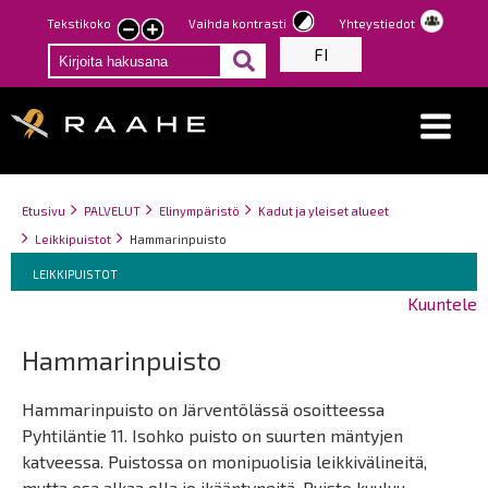
Hyppää
Tekstikoko
Vaihda kontrasti
Yhteystiedot
Pienennä
Suurenna
pääsisältöön
FI
tekstin
tekstin
kokoa
kokoa
Breadcrumbs
You
Etusivu
PALVELUT
Elinympäristö
Kadut ja yleiset alueet
are
Leikkipuistot
Hammarinpuisto
here:
Breadcrumbs
You
LEIKKIPUISTOT
are
Kuuntele
here:
Hammarinpuisto
Hammarinpuisto on Järventölässä osoitteessa
Pyhtiläntie 11. Isohko puisto on suurten mäntyjen
katveessa. Puistossa on monipuolisia leikkivälineitä,
mutta osa alkaa olla jo ikääntyneitä. Puisto kuuluu