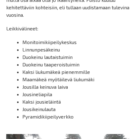
kehitettäviin kohteisiin, eli tullaan uudistamaan tulevina
vuosina.
Leikkivälineet:
Monitoimikiipeilykeskus
Linnunpesäkeinu
Duokeinu lautaistuimin
Duokeinu taaperoistuimin
Kaksi liukumäkeä pienemmille
Maamäkeä myötäilevä liukumäki
Jousilla keinuva laiva
Jousineliapila
Kaksi jousieläintä
Jousikeinulauta
Pyramidikiipeilyverkko