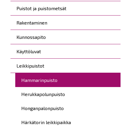
Puistot ja puistometsät
Rakentaminen
Kunnossapito
Käyttöluvat
Leikkipuistot
Hammarinpuisto
Herukkapolunpuisto
Honganpalonpuisto
Härkätorin leikkipaikka