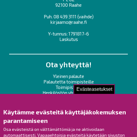
92100 Raahe
Puh.
08 439 3111
(vaihde)
kirjaamo@raahe.fi
Y-tunnus: 1791817-6
Laskutus
Ota yhteyttä!
Yleinen palaute
Palautetta toimipisteille
Toimipisteet
Evästeasetukset
Henkilöstön yhteystiedot
Opaskartta
Käytämme evästeitä käyttäjäkokemuksen
Raahe Facebookissa
parantamiseen
Raahe Instagramissa
Osa evästeistä on välttämättömiä ja ne aktivoidaan
Raahe LinkedInissä
automaattisesti. Vapaaehtoisia evästeitä käytetään sivuston