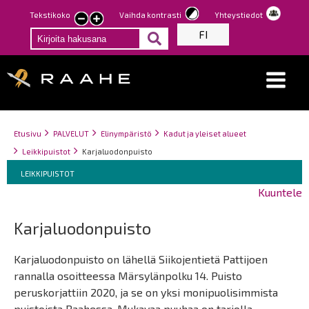
Hyppää
Tekstikoko
Vaihda kontrasti
Yhteystiedot
Pienennä
Suurenna
pääsisältöön
FI
tekstin
tekstin
kokoa
kokoa
Breadcrumbs
You
Etusivu
PALVELUT
Elinympäristö
Kadut ja yleiset alueet
are
Leikkipuistot
Karjaluodonpuisto
here:
Breadcrumbs
You
LEIKKIPUISTOT
are
Kuuntele
here:
Karjaluodonpuisto
Karjaluodonpuisto on lähellä Siikojentietä Pattijoen
rannalla osoitteessa Märsylänpolku 14. Puisto
peruskorjattiin 2020, ja se on yksi monipuolisimmista
puistoista Raahessa. Mukavaa puuhaa on tarjolla