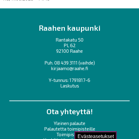
Raahen kaupunki
Rantakatu 50
PL 62
92100 Raahe
Puh.
08 439 3111
(vaihde)
kirjaamo@raahe.fi
Y-tunnus: 1791817-6
Laskutus
Ota yhteyttä!
Yleinen palaute
Palautetta toimipisteille
Toimipisteet
Evästeasetukset