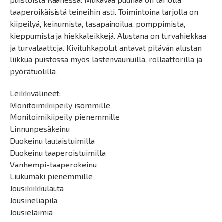
taaperoikäisistä teineihin asti. Toimintoina tarjolla on
kiipeilyä, keinumista, tasapainoilua, pomppimista,
kieppumista ja hiekkaleikkejä. Alustana on turvahiekkaa
ja turvalaattoja. Kivituhkapolut antavat pitävän alustan
liikkua puistossa myös lastenvaunuilla, rollaattorilla ja
pyörätuolilla.
Leikkivälineet:
Monitoimikiipeily isommille
Monitoimikiipeily pienemmille
Linnunpesäkeinu
Duokeinu lautaistuimilla
Duokeinu taaperoistuimilla
Vanhempi-taaperokeinu
Liukumäki pienemmille
Jousikiikkulauta
Jousineliapila
Jousieläimiä