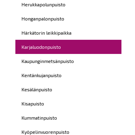
Herukkapolunpuisto
Honganpalonpuisto
Härkätorin leikkipaikka
Karjaluodonpuisto
Kaupunginmetsänpuisto
Kentänkujanpuisto
Kesälänpuisto
Kisapuisto
Kummatinpuisto
Kyöpelinvuorenpuisto