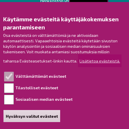
Henkilöstön yhteystiedot
Opaskartta
Käytämme evästeitä käyttäjäkokemuksen
Raahe Facebookissa
parantamiseen
Raahe Instagramissa
Osa evästeistä on välttämättömiä ja ne aktivoidaan
Raahe LinkedInissä
automaattisesti. Vapaaehtoisia evästeitä käytetään sivuston
Raahe YouTubessa
käytön analysointiin ja sosiaalisen median ominaisuuksien
tukemiseen. Voit muokata antamiasi suostumuksia milloin
tahansa Evästeasetukset-linkin kautta.
Lisätietoa evästeistä.
Tutustu!
Välttämättömät evästeet
Esityslistat ja pöytäkirjat
Viranhaltijapäätökset
Tilastolliset evästeet
Kuulutukset
Sosiaalisen median evästeet
Henkilötietojen käsittely
Saavutettavuusseloste
Hyväksyn valitut evästeet
Sivukartta
Tietoa sivustosta