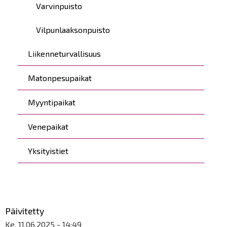
Varvinpuisto
Vilpunlaaksonpuisto
Liikenneturvallisuus
Matonpesupaikat
Myyntipaikat
Venepaikat
Yksityistiet
Päivitetty
Ke, 11.06.2025 - 14:49