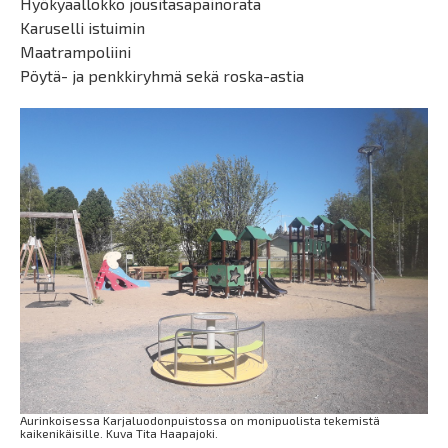
Hyökyaallokko jousitasapainorata
Karuselli istuimin
Maatrampoliini
Pöytä- ja penkkiryhmä sekä roska-astia
Aurinkoisessa Karjaluodonpuistossa on monipuolista tekemistä
kaikenikäisille. Kuva Tita Haapajoki.