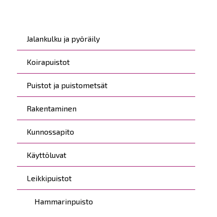
Päävalikko
Jalankulku ja pyöräily
Koirapuistot
Puistot ja puistometsät
Rakentaminen
Kunnossapito
Käyttöluvat
Leikkipuistot
Hammarinpuisto