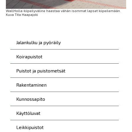
WallHolla-kiipeilyväline haastaa vähän isommat lapset kiipeilemään.
Kuva Tita Haapajoki
Päävalikko
Jalankulku ja pyöräily
Koirapuistot
Puistot ja puistometsät
Rakentaminen
Kunnossapito
Käyttöluvat
Leikkipuistot