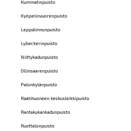
Kummatinpuisto
Kyöpelinvuorenpuisto
Leppälinnunpuisto
Lybeckerinpuisto
Niittykadunpuisto
Ollinsaarenpuisto
Palonkylänpuisto
Raatihuoneen keskusleikkipuisto
Rantakukankadunpuisto
Ruottalonpuisto