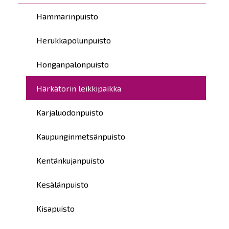
Hammarinpuisto
Herukkapolunpuisto
Honganpalonpuisto
Härkätorin leikkipaikka
Karjaluodonpuisto
Kaupunginmetsänpuisto
Kentänkujanpuisto
Kesälänpuisto
Kisapuisto