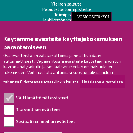
Yleinen palaute
Palautetta toimipisteille
Toimipisteet
Evästeasetukset
Henkilöstön yhteystiedot
Opaskartta
Käytämme evästeitä käyttäjäkokemuksen
Raahe Facebookissa
parantamiseen
Raahe Instagramissa
Osa evästeistä on välttämättömiä ja ne aktivoidaan
Raahe LinkedInissä
automaattisesti. Vapaaehtoisia evästeitä käytetään sivuston
Raahe YouTubessa
käytön analysointiin ja sosiaalisen median ominaisuuksien
tukemiseen. Voit muokata antamiasi suostumuksia milloin
tahansa Evästeasetukset-linkin kautta.
Lisätietoa evästeistä.
Tutustu!
Välttämättömät evästeet
Esityslistat ja pöytäkirjat
Viranhaltijapäätökset
Tilastolliset evästeet
Kuulutukset
Sosiaalisen median evästeet
Henkilötietojen käsittely
Saavutettavuusseloste