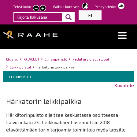
Hyppää
Tekstikoko
Vaihda kontrasti
Yhteystiedot
Pienennä
Suurenna
pääsisältöön
FI
tekstin
tekstin
kokoa
kokoa
Breadcrumbs
You
Etusivu
PALVELUT
Elinympäristö
Kadut ja yleiset alueet
are
Leikkipuistot
Härkätorin leikkipaikka
here:
Breadcrumbs
You
LEIKKIPUISTOT
are
Kuuntele
here:
Härkätorin leikkipaikka
Härkätorinpuisto sijaitsee keskustassa osoitteessa
Laivurinkatu 24. Leikkivälineet asennettiin 2018
elävöittämään torin tarjoamia toimintoja myös lapsille.