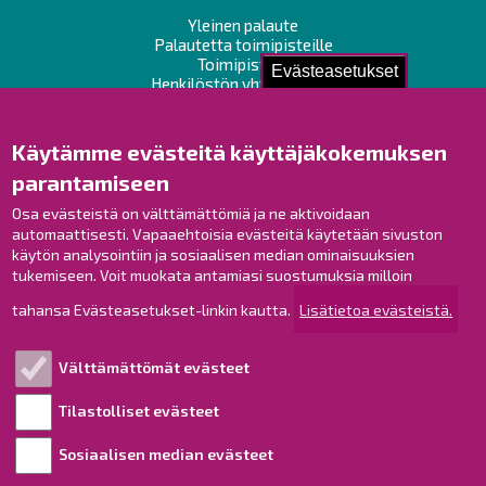
Yleinen palaute
Palautetta toimipisteille
Toimipisteet
Evästeasetukset
Henkilöstön yhteystiedot
Opaskartta
Käytämme evästeitä käyttäjäkokemuksen
Raahe Facebookissa
parantamiseen
Raahe Instagramissa
Osa evästeistä on välttämättömiä ja ne aktivoidaan
Raahe LinkedInissä
automaattisesti. Vapaaehtoisia evästeitä käytetään sivuston
Raahe YouTubessa
käytön analysointiin ja sosiaalisen median ominaisuuksien
tukemiseen. Voit muokata antamiasi suostumuksia milloin
tahansa Evästeasetukset-linkin kautta.
Lisätietoa evästeistä.
Tutustu!
Välttämättömät evästeet
Esityslistat ja pöytäkirjat
Viranhaltijapäätökset
Tilastolliset evästeet
Kuulutukset
Sosiaalisen median evästeet
Henkilötietojen käsittely