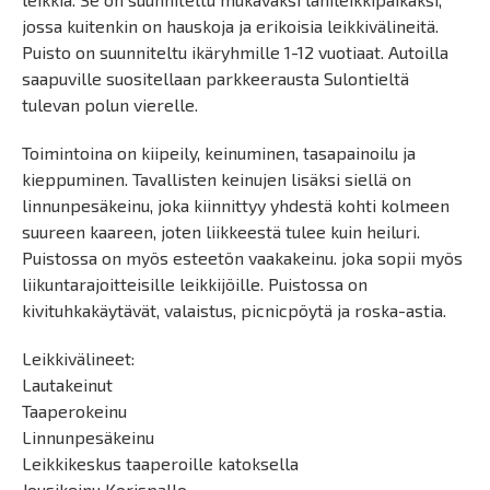
jossa kuitenkin on hauskoja ja erikoisia leikkivälineitä.
Puisto on suunniteltu ikäryhmille 1-12 vuotiaat. Autoilla
saapuville suositellaan parkkeerausta Sulontieltä
tulevan polun vierelle.
Toimintoina on kiipeily, keinuminen, tasapainoilu ja
kieppuminen. Tavallisten keinujen lisäksi siellä on
linnunpesäkeinu, joka kiinnittyy yhdestä kohti kolmeen
suureen kaareen, joten liikkeestä tulee kuin heiluri.
Puistossa on myös esteetön vaakakeinu. joka sopii myös
liikuntarajoitteisille leikkijöille. Puistossa on
kivituhkakäytävät, valaistus, picnicpöytä ja roska-astia.
Leikkivälineet:
Lautakeinut
Taaperokeinu
Linnunpesäkeinu
Leikkikeskus taaperoille katoksella
Jousikeinu Korispallo