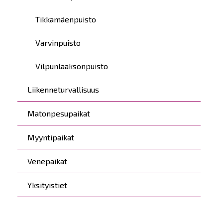
Tikkamäenpuisto
Varvinpuisto
Vilpunlaaksonpuisto
Liikenneturvallisuus
Matonpesupaikat
Myyntipaikat
Venepaikat
Yksityistiet