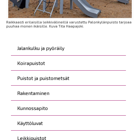
Raikkaasti erilaisilla leikkivälineillä varustettu Palonkylänpuisto tarjoaa
puuhaa monen ikäisille. Kuva Tita Haapajoki.
Päävalikko
Jalankulku ja pyöräily
Koirapuistot
Puistot ja puistometsät
Rakentaminen
Kunnossapito
Käyttöluvat
Leikkipuistot