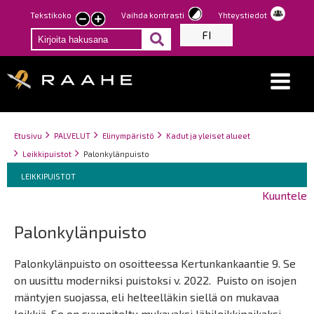
Hyppää
Tekstikoko
Vaihda kontrasti
Yhteystiedot
Pienennä
Suurenna
pääsisältöön
FI
tekstin
tekstin
kokoa
kokoa
Breadcrumbs
You
Etusivu
PALVELUT
Elinympäristö
Kadut ja yleiset alueet
are
Leikkipuistot
Palonkylänpuisto
here:
Breadcrumbs
You
LEIKKIPUISTOT
are
Kuuntele
here:
Palonkylänpuisto
Palonkylänpuisto on osoitteessa Kertunkankaantie 9. Se
on uusittu moderniksi puistoksi v. 2022. Puisto on isojen
mäntyjen suojassa, eli helteelläkin siellä on mukavaa
leikkiä. Se on suunniteltu mukavaksi lähileikkipaikaksi,