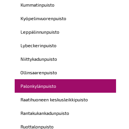
Kummatinpuisto
Kyöpelinvuorenpuisto
Leppälinnunpuisto
Lybeckerinpuisto
Niittykadunpuisto
Ollinsaarenpuisto
Palonkylänpuisto
Raatihuoneen keskusleikkipuisto
Rantakukankadunpuisto
Ruottalonpuisto