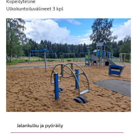
Kiipeilyteline
Ulkokuntoiluvälineet 3 kpl
Päävalikko
Jalankulku ja pyöräily