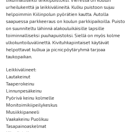
urheilukenttä ja leikkivälineitä. Kulku puistoon sujuu
helpoimmin Kiilinpolun pyörätien kautta. Autolla
saapuessa parkkeeraus on koulun parkkipaikoilla. Puisto
on suunniteltu lähinnä alakouluikäisille lapsille
toiminnalliseksi puuhapuistoksi. Siellä on myös kolme
ulkokuntoiluvälinettä. Kivituhkapintaiset käytävät
helpottavat kulkua ja picnicpöytäryhmä tarjoaa
taukopaikan.
Leikkivälineet:
Lautakeinut
Taaperokeinu
Linnunpesäkeinu
Pyörivä keinu kolmelle
Monitoimikiipeilykeskus
Musiikkipaneeli
Vaakakeinu Puolikuu
Tasapainoaskelmat