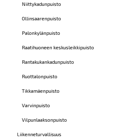
Niittykadunpuisto
Ollinsaarenpuisto
Palonkylänpuisto
Raatihuoneen keskusleikkipuisto
Rantakukankadunpuisto
Ruottalonpuisto
Tikkamäenpuisto
Varvinpuisto
Vilpunlaaksonpuisto
Liikenneturvallisuus