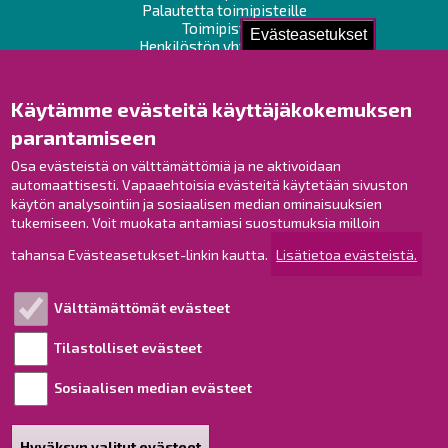
Palautetta toimipisteille
Toimipisteet
Evästeasetukset
Henkilöstön yhteystiedot
Opaskartta
Käytämme evästeitä käyttäjäkokemuksen
Raahe Facebookissa
parantamiseen
Raahe Instagramissa
Osa evästeistä on välttämättömiä ja ne aktivoidaan
Raahe LinkedInissä
automaattisesti. Vapaaehtoisia evästeitä käytetään sivuston
Raahe YouTubessa
käytön analysointiin ja sosiaalisen median ominaisuuksien
tukemiseen. Voit muokata antamiasi suostumuksia milloin
tahansa Evästeasetukset-linkin kautta.
Lisätietoa evästeistä.
Tutustu!
Välttämättömät evästeet
Esityslistat ja pöytäkirjat
Viranhaltijapäätökset
Tilastolliset evästeet
Kuulutukset
Sosiaalisen median evästeet
Henkilötietojen käsittely
Saavutettavuusseloste
Hyväksyn valitut evästeet