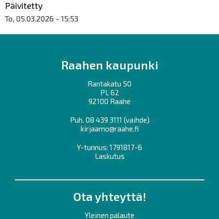
Päivitetty
To, 05.03.2026 - 15:53
Raahen kaupunki
Rantakatu 50
PL 62
92100 Raahe
Puh.
08 439 3111
(vaihde)
kirjaamo@raahe.fi
Y-tunnus: 1791817-6
Laskutus
Ota yhteyttä!
Yleinen palaute