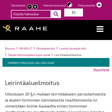
Hyppää
Tekstikoko
Vaihda kontrasti
Yhteystiedot
Pienennä
Suurenna
pääsisältöön
FI
tekstin
tekstin
kokoa
kokoa
Breadcrumbs
You
Etusivu
PALVELUT
Elinympäristö
Luonto ja ympäristö
are
Ympäristönsuojelun lupa-asiat
Leirintäalueilmoitus
here:
Breadcrumbs
You
YMPÄRISTÖNSUOJELUN LUPA-ASIAT
are
Kuuntele
here:
Leirintäalueilmoitus
Ulkoilulain 20 §:n mukaan leirintäalueen perustamisesta
ja alueen toiminnan olennaisesta muuttamisesta on
viimeistään kolme kuukautta ennen toiminnan
aloittamista tai muuttamista tehtävä kirjallinen ilmoitus