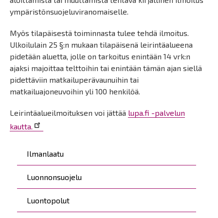
ympäristönsuojeluviranomaiselle.
Myös tilapäisestä toiminnasta tulee tehdä ilmoitus.
Ulkoilulain 25 §:n mukaan tilapäisenä leirintäalueena
pidetään aluetta, jolle on tarkoitus enintään 14 vrk:n
ajaksi majoittaa telttoihin tai enintään tämän ajan siellä
pidettäviin matkailuperävaunuihin tai
matkailuajoneuvoihin yli 100 henkilöä.
Leirintäalueilmoituksen voi jättää
lupa.fi -palvelun
kautta.
Päävalikko
Ilmanlaatu
Luonnonsuojelu
Luontopolut